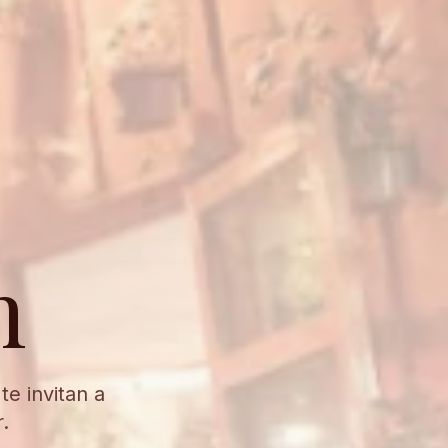
n
e invitan a
.